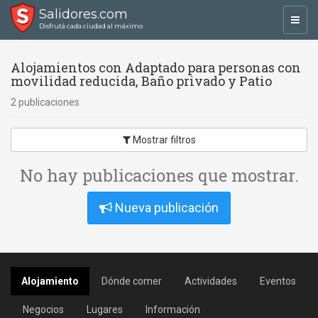
Salidores.com
Toggl
Disfrutá cada ciudad al máximo
navig
Alojamientos con Adaptado para personas con
movilidad reducida, Baño privado y Patio
2 publicaciones
Mostrar filtros
No hay publicaciones que mostrar.
Nueva publicación
Alojamiento
Dónde comer
Actividades
Eventos
Negocios
Lugares
Información