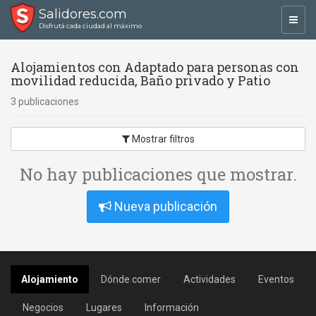
Salidores.com
Toggl
Disfrutá cada ciudad al máximo
navig
Alojamientos con Adaptado para personas con
movilidad reducida, Baño privado y Patio
3 publicaciones
Mostrar filtros
No hay publicaciones que mostrar.
Nueva publicación
Alojamiento
Dónde comer
Actividades
Eventos
Negocios
Lugares
Información