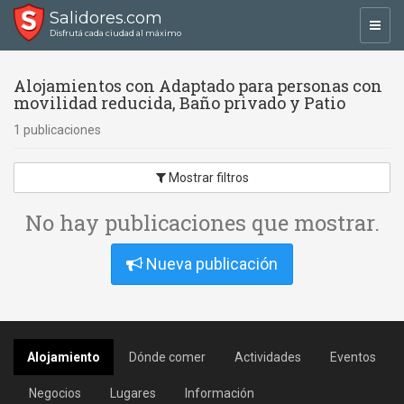
Salidores.com
Toggl
Disfrutá cada ciudad al máximo
navig
Alojamientos con Adaptado para personas con
movilidad reducida, Baño privado y Patio
1 publicaciones
Mostrar filtros
No hay publicaciones que mostrar.
Nueva publicación
Alojamiento
Dónde comer
Actividades
Eventos
Negocios
Lugares
Información