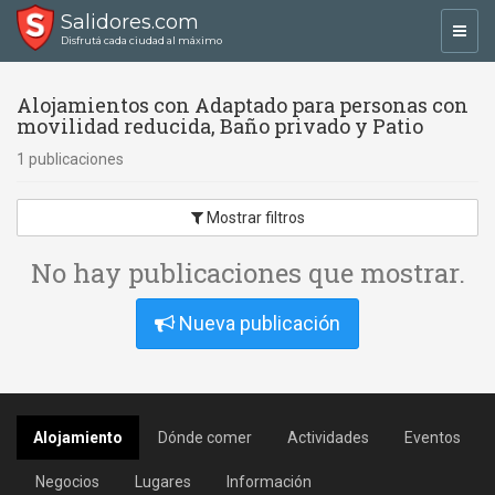
Salidores.com
Toggl
Disfrutá cada ciudad al máximo
navig
Alojamientos con Adaptado para personas con
movilidad reducida, Baño privado y Patio
1 publicaciones
Mostrar filtros
No hay publicaciones que mostrar.
Nueva publicación
Alojamiento
Dónde comer
Actividades
Eventos
Negocios
Lugares
Información