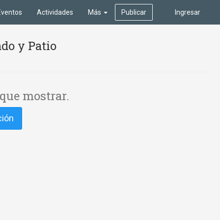
Eventos
Actividades
Más
Publicar
Ingresar
do y Patio
que mostrar.
ción