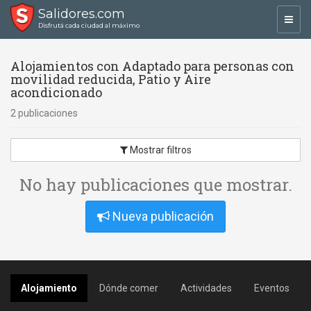
Salidores.com
Toggl
Disfrutá cada ciudad al máximo
navig
Alojamientos con Adaptado para personas con
movilidad reducida, Patio y Aire
acondicionado
2 publicaciones
Mostrar filtros
No hay publicaciones que mostrar.
Nueva publicación
Alojamiento
Dónde comer
Actividades
Eventos