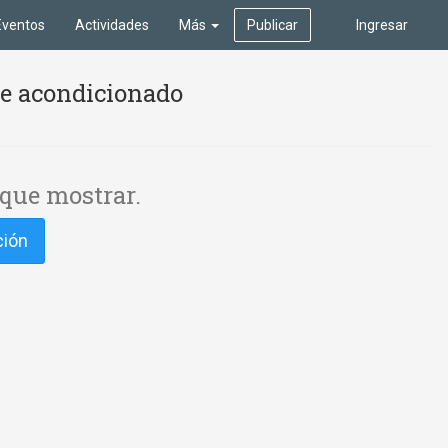
Eventos
Actividades
Más
Publicar
Ingresar
re acondicionado
que mostrar.
ción