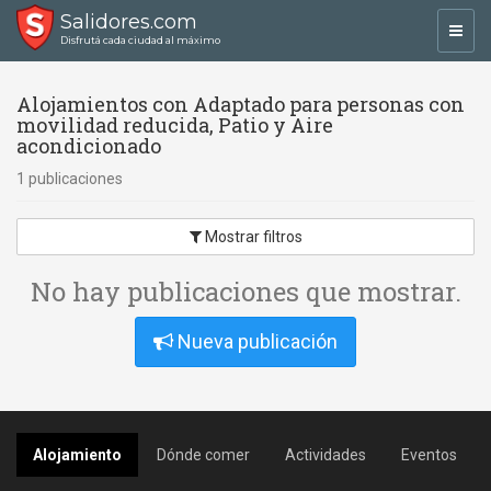
Salidores.com
Toggl
Disfrutá cada ciudad al máximo
navig
Alojamientos con Adaptado para personas con
movilidad reducida, Patio y Aire
acondicionado
1 publicaciones
Mostrar filtros
No hay publicaciones que mostrar.
Nueva publicación
Alojamiento
Dónde comer
Actividades
Eventos