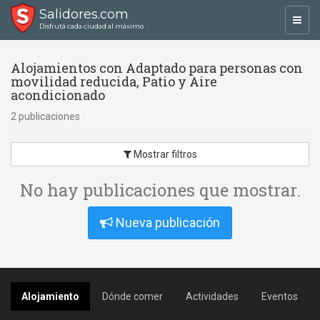
Salidores.com
Toggl
Disfrutá cada ciudad al máximo
navig
Alojamientos con Adaptado para personas con
movilidad reducida, Patio y Aire
acondicionado
2 publicaciones
Mostrar filtros
No hay publicaciones que mostrar.
Nueva publicación
Alojamiento
Dónde comer
Actividades
Eventos