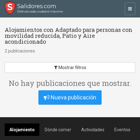
Salidores.com
Toggl
Disfrutá cada ciudad al máximo
navig
Alojamientos con Adaptado para personas con
movilidad reducida, Patio y Aire
acondicionado
2 publicaciones
Mostrar filtros
No hay publicaciones que mostrar.
Nueva publicación
Alojamiento
Dónde comer
Actividades
Eventos