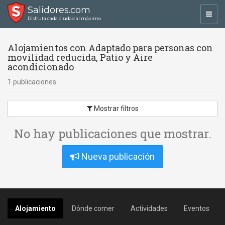
Salidores.com
Toggl
Disfrutá cada ciudad al máximo
navig
Alojamientos con Adaptado para personas con
movilidad reducida, Patio y Aire
acondicionado
1 publicaciones
Mostrar filtros
No hay publicaciones que mostrar.
Nueva publicación
Alojamiento
Dónde comer
Actividades
Eventos