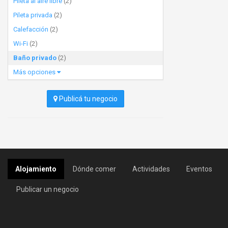
Pileta al aire libre
(2)
Pileta privada
(2)
Calefacción
(2)
Wi-Fi
(2)
Baño privado
(2)
Más opciones
Publicá tu negocio
Alojamiento
Dónde comer
Actividades
Eventos
Publicar un negocio