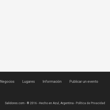
Negocios
Lugares
Información
Publicar un evento
Salidores.com - ® 2016 - Hecho en Azul, Argentina -
Política de Privacidad