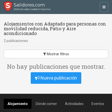
Salidores.com
Toggl
Disfrutá cada ciudad al máximo
navig
Alojamientos con Adaptado para personas con
movilidad reducida, Patio y Aire
acondicionado
2 publicaciones
Mostrar filtros
No hay publicaciones que mostrar.
Nueva publicación
Alojamiento
Dónde comer
Actividades
Eventos