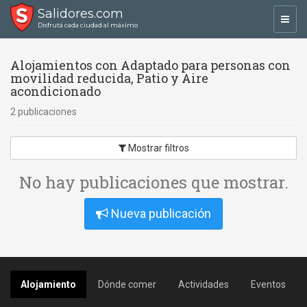
Salidores.com
Toggl
Disfrutá cada ciudad al máximo
navig
Alojamientos con Adaptado para personas con
movilidad reducida, Patio y Aire
acondicionado
2 publicaciones
Mostrar filtros
No hay publicaciones que mostrar.
Nueva publicación
Alojamiento
Dónde comer
Actividades
Eventos