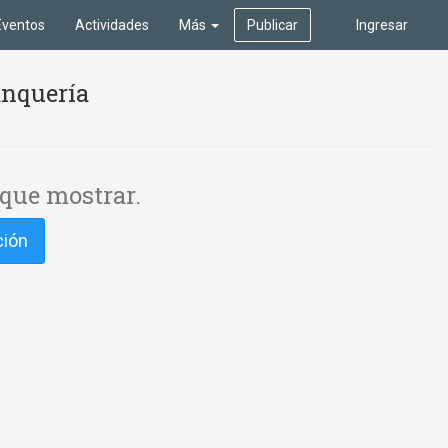
Eventos
Actividades
Más
Publicar
Ingresar
anquería
que mostrar.
ción