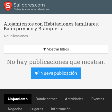
Salidores.com
Toggl
Disfrutá cada ciudad al máximo
navig
Alojamientos con Habitaciones familiares,
Baño privado y Blanquería
4 publicaciones
Mostrar filtros
No hay publicaciones que mostrar.
Nueva publicación
Alojamiento
Dónde comer
Actividades
Eventos
Negocios
Lugares
Información