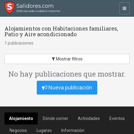
Salidores.com
Toggl
Disfrutá cada ciudad al máximo
navig
Alojamientos con Habitaciones familiares,
Patio y Aire acondicionado
1 publicaciones
Mostrar filtros
No hay publicaciones que mostrar.
Nueva publicación
Alojamiento
Dónde comer
Actividades
Eventos
Negocios
Lugares
Información