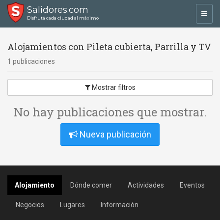
Salidores.com
Toggl
Disfrutá cada ciudad al máximo
navig
Alojamientos con Pileta cubierta, Parrilla y TV
1 publicaciones
Mostrar filtros
No hay publicaciones que mostrar.
Nueva publicación
Alojamiento
Dónde comer
Actividades
Eventos
Negocios
Lugares
Información