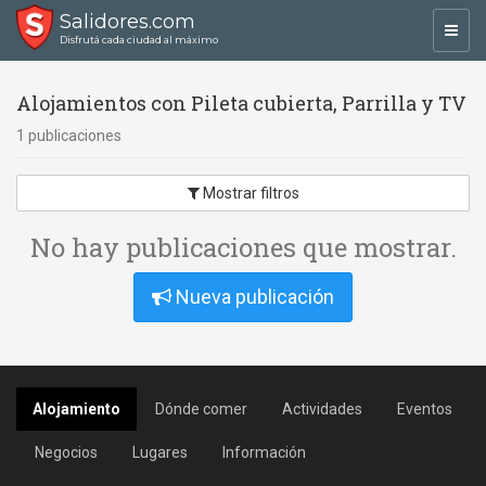
Salidores.com
Toggl
Disfrutá cada ciudad al máximo
navig
Alojamientos con Pileta cubierta, Parrilla y TV
1 publicaciones
Mostrar filtros
No hay publicaciones que mostrar.
Nueva publicación
Alojamiento
Dónde comer
Actividades
Eventos
Negocios
Lugares
Información