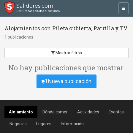
Salidores.com
Toggl
Disfrutá cada ciudad al máximo
navig
Alojamientos con Pileta cubierta, Parrilla y TV
1 publicaciones
Mostrar filtros
No hay publicaciones que mostrar.
Nueva publicación
Alojamiento
Dónde comer
Actividades
Eventos
Negocios
Lugares
Información