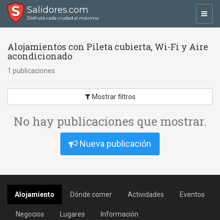
Salidores.com
Toggl
Disfrutá cada ciudad al máximo
navig
Alojamientos con Pileta cubierta, Wi-Fi y Aire
acondicionado
1 publicaciones
Mostrar filtros
No hay publicaciones que mostrar.
Nueva publicación
Alojamiento
Dónde comer
Actividades
Eventos
Negocios
Lugares
Información