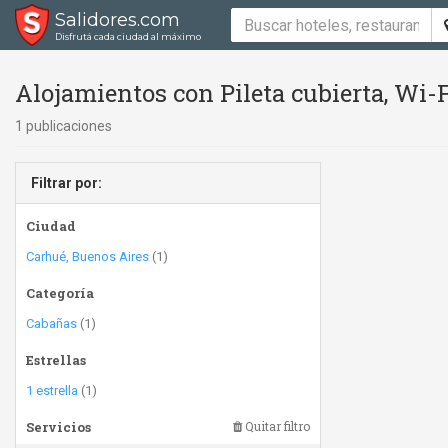
Salidores.com
Disfrutá cada ciudad al máximo
Alojamientos con Pileta cubierta, Wi-F
1 publicaciones
Filtrar por:
Ciudad
Carhué, Buenos Aires
(1)
Categoría
Cabañas
(1)
Estrellas
1 estrella
(1)
Servicios
Quitar filtro