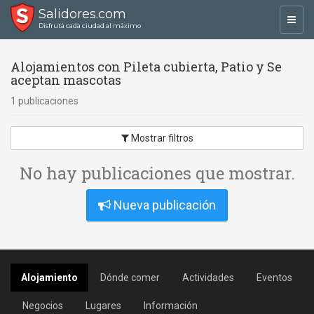
Salidores.com
Toggl
Disfrutá cada ciudad al máximo
navig
Alojamientos con Pileta cubierta, Patio y Se
aceptan mascotas
1 publicaciones
Mostrar filtros
No hay publicaciones que mostrar.
Nueva publicación
Alojamiento
Dónde comer
Actividades
Eventos
Negocios
Lugares
Información