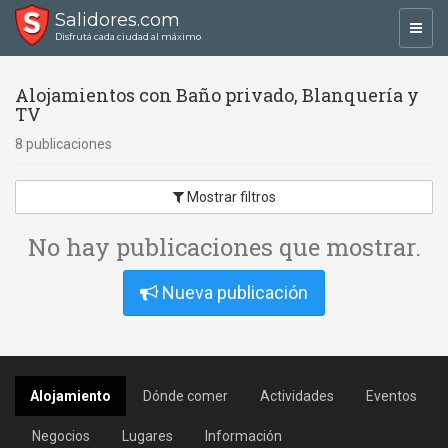
Salidores.com
Toggl
Disfrutá cada ciudad al máximo
navig
Alojamientos con Baño privado, Blanquería y
TV
8 publicaciones
Mostrar filtros
No hay publicaciones que mostrar.
Nueva publicación
Alojamiento
Dónde comer
Actividades
Eventos
Negocios
Lugares
Información