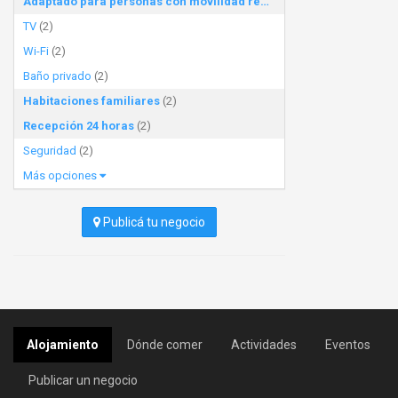
Adaptado para personas con movilidad reducida
(2)
TV
(2)
Wi-Fi
(2)
Baño privado
(2)
Habitaciones familiares
(2)
Recepción 24 horas
(2)
Seguridad
(2)
Más opciones
Publicá tu negocio
Alojamiento
Dónde comer
Actividades
Eventos
Publicar un negocio