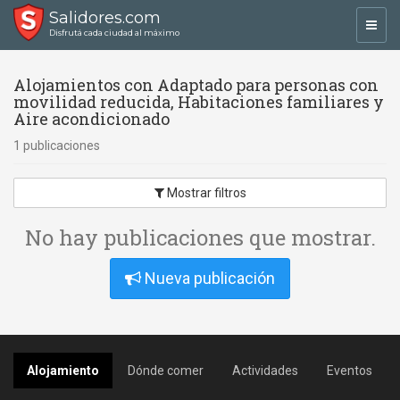
Salidores.com
Toggl
Disfrutá cada ciudad al máximo
navig
Alojamientos con Adaptado para personas con
movilidad reducida, Habitaciones familiares y
Aire acondicionado
1 publicaciones
Mostrar filtros
No hay publicaciones que mostrar.
Nueva publicación
Alojamiento
Dónde comer
Actividades
Eventos