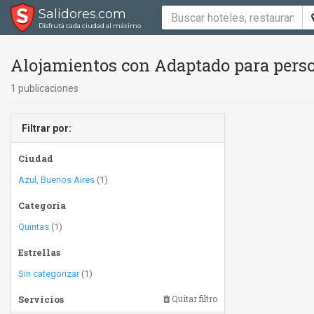
Salidores.com
Disfrutá cada ciudad al máximo
Alojamientos con Adaptado para perso
1 publicaciones
Filtrar por:
Ciudad
Azul, Buenos Aires
(1)
Categoría
Quintas
(1)
Estrellas
Sin categorizar
(1)
Servicios
Quitar filtro