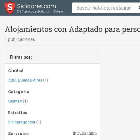
Salidores.com
Disfrutá cada ciudad al máximo
Alojamientos con Adaptado para perso
1 publicaciones
Filtrar por:
Ciudad
Azul, Buenos Aires
(1)
Categoría
Quintas
(1)
Estrellas
Sin categorizar
(1)
Servicios
Quitar filtro