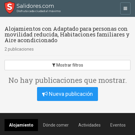
Salidores.com
Toggl
Disfrutá cada ciudad al máximo
navig
Alojamientos con Adaptado para personas con
movilidad reducida, Habitaciones familiares y
Aire acondicionado
2 publicaciones
Mostrar filtros
No hay publicaciones que mostrar.
Nueva publicación
Alojamiento
Dónde comer
Actividades
Eventos