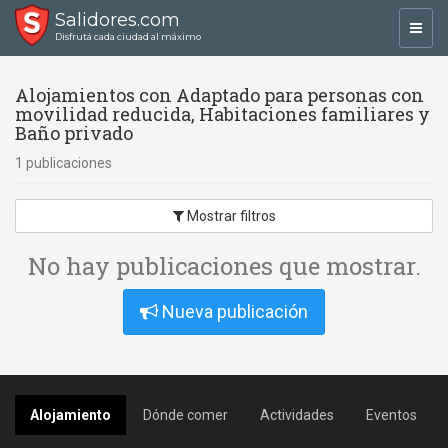
Salidores.com
Toggl
Disfrutá cada ciudad al máximo
navig
Alojamientos con Adaptado para personas con
movilidad reducida, Habitaciones familiares y
Baño privado
1 publicaciones
Mostrar filtros
No hay publicaciones que mostrar.
Nueva publicación
Alojamiento
Dónde comer
Actividades
Eventos