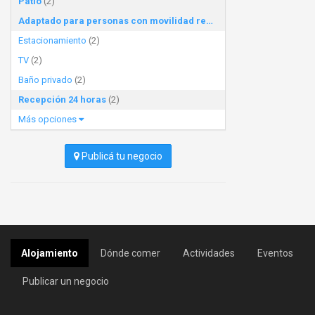
Patio
(2)
Adaptado para personas con movilidad reducida
(2)
Estacionamiento
(2)
TV
(2)
Baño privado
(2)
Recepción 24 horas
(2)
Más opciones
Publicá tu negocio
Alojamiento
Dónde comer
Actividades
Eventos
Publicar un negocio