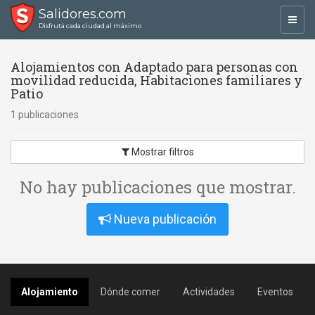
Salidores.com
Toggl
Disfrutá cada ciudad al máximo
navig
Alojamientos con Adaptado para personas con
movilidad reducida, Habitaciones familiares y
Patio
1 publicaciones
Mostrar filtros
No hay publicaciones que mostrar.
Nueva publicación
Alojamiento
Dónde comer
Actividades
Eventos