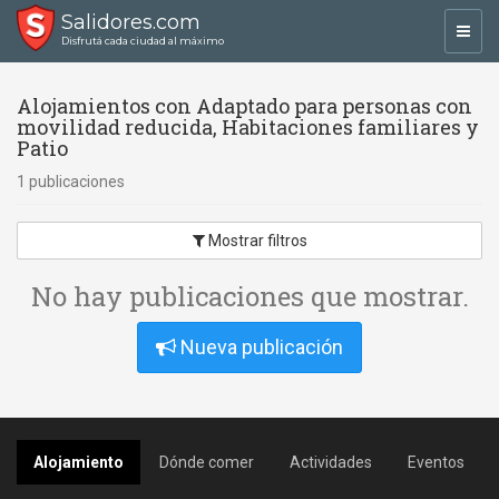
Salidores.com
Toggl
Disfrutá cada ciudad al máximo
navig
Alojamientos con Adaptado para personas con
movilidad reducida, Habitaciones familiares y
Patio
1 publicaciones
Mostrar filtros
No hay publicaciones que mostrar.
Nueva publicación
Alojamiento
Dónde comer
Actividades
Eventos