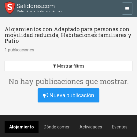
Salidores.com
Toggl
Disfrutá cada ciudad al máximo
navig
Alojamientos con Adaptado para personas con
movilidad reducida, Habitaciones familiares y
Patio
1 publicaciones
Mostrar filtros
No hay publicaciones que mostrar.
Nueva publicación
Alojamiento
Dónde comer
Actividades
Eventos