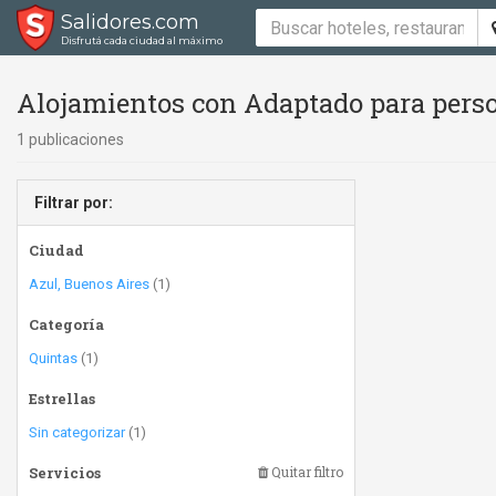
Salidores.com
Disfrutá cada ciudad al máximo
Alojamientos con Adaptado para perso
1 publicaciones
Filtrar por:
Ciudad
Azul, Buenos Aires
(1)
Categoría
Quintas
(1)
Estrellas
Sin categorizar
(1)
Servicios
Quitar filtro