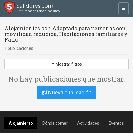
Salidores.com
Toggl
Disfrutá cada ciudad al máximo
navig
Alojamientos con Adaptado para personas con
movilidad reducida, Habitaciones familiares y
Patio
1 publicaciones
Mostrar filtros
No hay publicaciones que mostrar.
Nueva publicación
Alojamiento
Dónde comer
Actividades
Eventos