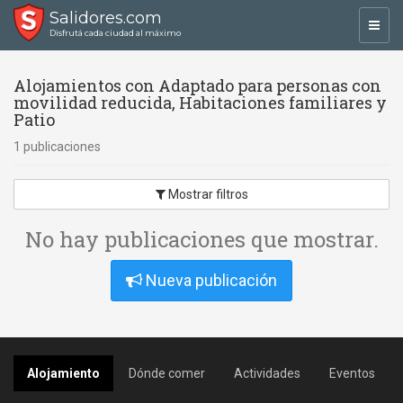
Salidores.com
Toggl
Disfrutá cada ciudad al máximo
navig
Alojamientos con Adaptado para personas con
movilidad reducida, Habitaciones familiares y
Patio
1 publicaciones
Mostrar filtros
No hay publicaciones que mostrar.
Nueva publicación
Alojamiento
Dónde comer
Actividades
Eventos