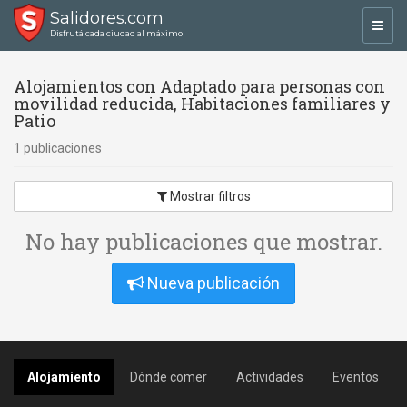
Salidores.com
Toggl
Disfrutá cada ciudad al máximo
navig
Alojamientos con Adaptado para personas con
movilidad reducida, Habitaciones familiares y
Patio
1 publicaciones
Mostrar filtros
No hay publicaciones que mostrar.
Nueva publicación
Alojamiento
Dónde comer
Actividades
Eventos