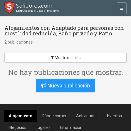
Salidores.com
Toggl
Disfrutá cada ciudad al máximo
navig
Alojamientos con Adaptado para personas con
movilidad reducida, Baño privado y Patio
2 publicaciones
Mostrar filtros
No hay publicaciones que mostrar.
Nueva publicación
Alojamiento
Dónde comer
Actividades
Eventos
Negocios
Lugares
Información