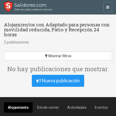
Salidores.com
Toggl
Disfrutá cada ciudad al máximo
navig
Alojamientos con Adaptado para personas con
movilidad reducida, Patio y Recepción 24
horas
2 publicaciones
Mostrar filtros
No hay publicaciones que mostrar.
Nueva publicación
Alojamiento
Dónde comer
Actividades
Eventos