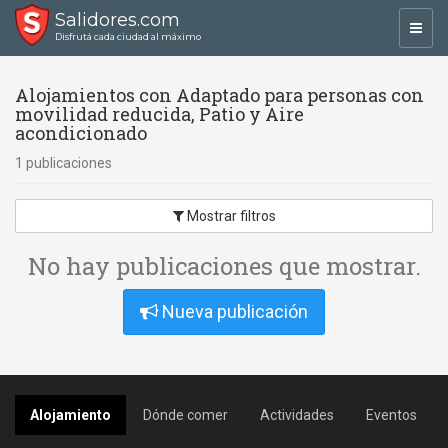
Salidores.com
Toggl
Disfrutá cada ciudad al máximo
navig
Alojamientos con Adaptado para personas con
movilidad reducida, Patio y Aire
acondicionado
1 publicaciones
Mostrar filtros
No hay publicaciones que mostrar.
Nueva publicación
Alojamiento
Dónde comer
Actividades
Eventos