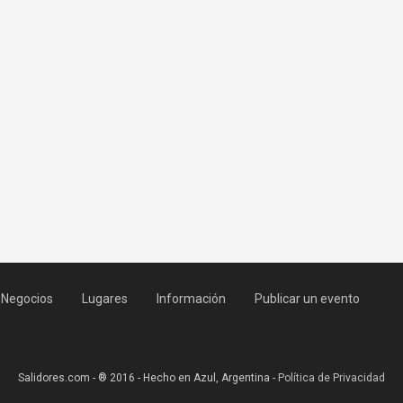
Negocios
Lugares
Información
Publicar un evento
Salidores.com - ® 2016 - Hecho en Azul, Argentina -
Política de Privacidad