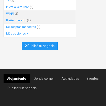
TV
(2)
Pileta al aire libre
(2)
Wi-Fi
(2)
Baño privado
(2)
Se aceptan mascotas
(2)
Más opciones
Publicá tu negocio
Alojamiento
Dónde comer
Actividades
Eventos
Publicar un negocio