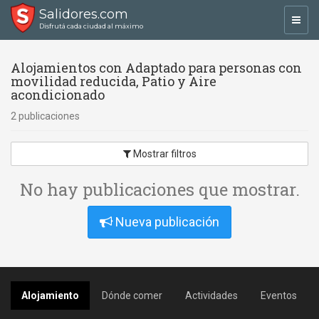
Salidores.com
Toggl
Disfrutá cada ciudad al máximo
navig
Alojamientos con Adaptado para personas con
movilidad reducida, Patio y Aire
acondicionado
2 publicaciones
Mostrar filtros
No hay publicaciones que mostrar.
Nueva publicación
Alojamiento
Dónde comer
Actividades
Eventos