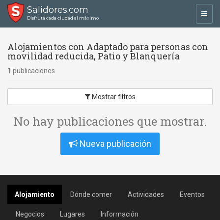
Salidores.com
Toggl
Disfrutá cada ciudad al máximo
navig
Alojamientos con Adaptado para personas con
movilidad reducida, Patio y Blanquería
1 publicaciones
Mostrar filtros
No hay publicaciones que mostrar.
Nueva publicación
Alojamiento
Dónde comer
Actividades
Eventos
Negocios
Lugares
Información