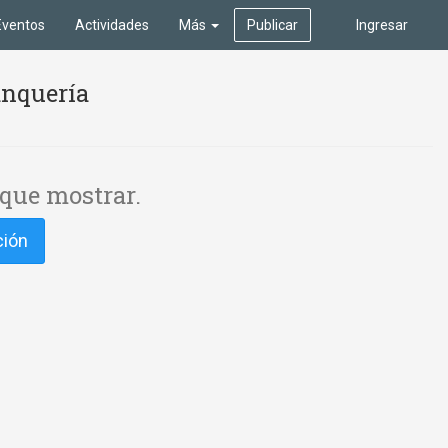
Eventos
Actividades
Más
Publicar
Ingresar
anquería
que mostrar.
ción