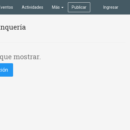
Eventos
Actividades
Más
Publicar
Ingresar
anquería
que mostrar.
ción