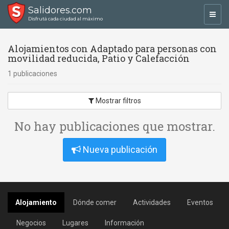
Salidores.com
Toggl
Disfrutá cada ciudad al máximo
navig
Alojamientos con Adaptado para personas con
movilidad reducida, Patio y Calefacción
1 publicaciones
Mostrar filtros
No hay publicaciones que mostrar.
Nueva publicación
Alojamiento
Dónde comer
Actividades
Eventos
Negocios
Lugares
Información