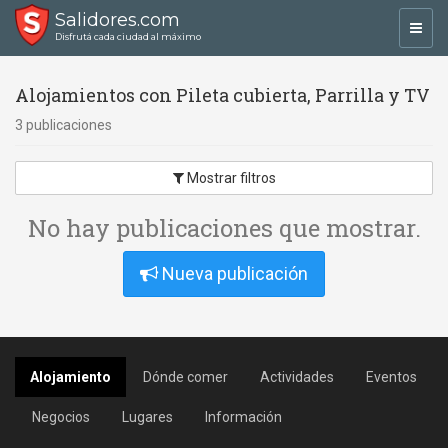
Salidores.com
Toggl
Disfrutá cada ciudad al máximo
navig
Alojamientos con Pileta cubierta, Parrilla y TV
3 publicaciones
Mostrar filtros
No hay publicaciones que mostrar.
Nueva publicación
Alojamiento
Dónde comer
Actividades
Eventos
Negocios
Lugares
Información