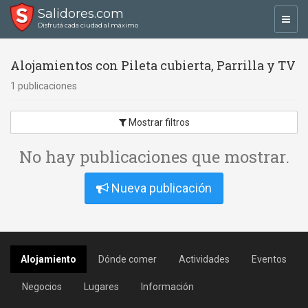
Salidores.com
Toggl
Disfrutá cada ciudad al máximo
navig
Alojamientos con Pileta cubierta, Parrilla y TV
1 publicaciones
Mostrar filtros
No hay publicaciones que mostrar.
Nueva publicación
Alojamiento
Dónde comer
Actividades
Eventos
Negocios
Lugares
Información