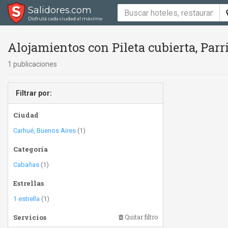
Salidores.com
Disfrutá cada ciudad al máximo
Alojamientos con Pileta cubierta, Parr
1 publicaciones
Filtrar por:
Ciudad
Carhué, Buenos Aires
(1)
Categoría
Cabañas
(1)
Estrellas
1 estrella
(1)
Servicios
Quitar filtro